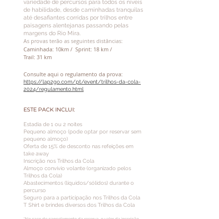
variedade de percursos para todos os níveis
de habilidad
e, desde caminhadas tranquilas
até desafiantes corridas por trilhos entre
paisagens alentejanas passando pelas
margens do Rio Mira.
As provas terão as seguintes distâncias:
Caminhada: 10km / Sprint: 18 km /
Trail: 31 km
C
onsulte aqui o regulamento da prova:
https://lap2go.com/
pt/event/trilh
os-da-cola-
2024/regulamento.html
ESTE PACK INCLUI:
Estadia de 1 ou 2 noites
Pequeno almoço (pode optar por reservar sem
pequeno almoço)
Oferta de 15% de desconto nas refeições em
take away
Inscrição nos Trilhos da Cola
Almoço convívio volante (organizado pelos
Trilhos da Cola)
Abastecimentos (líquidos/sólidos) durante o
percurso
Seguro para a participação nos Trilhos da Col
a
T Shirt e brindes diversos dos Trilhos da Cola