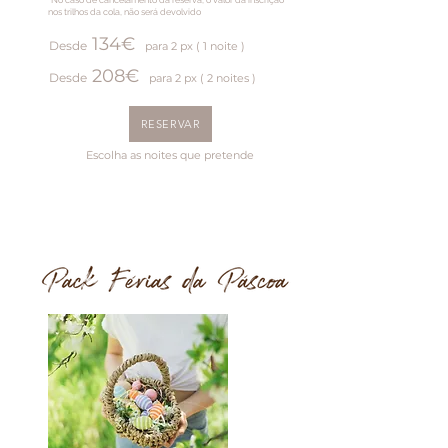
*No caso de cancelamento da reserva, o valor da inscrição
nos trilhos da cola, não será devolvido
134
€
Desde
para 2
px
( 1
noite )
208
€
Desde
para 2
px
( 2
noite
s )
RESERVAR
Escolha as noites que pretende