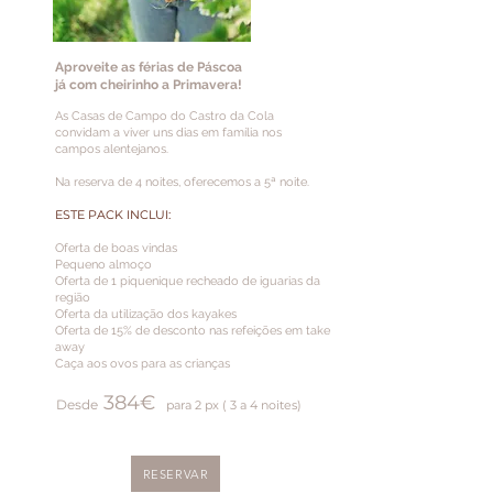
Aproveite as férias de Páscoa
​já com cheirinho a Primavera!
As Casas de Campo do Castro da Cola
convidam a viver uns dias em família nos
campos alentejanos.
Na reserva de 4 noites, oferecemos a 5ª noite.
ESTE PACK INC
LUI:
Oferta de boas vindas
Pequeno almoço
Oferta de 1 piq
uenique recheado de iguarias
da
região
Oferta da utilização dos k
a
yakes
Oferta de 15
% de desconto nas
refeições em take
away
Caça aos ovos para as crianças
384
€
Desde
para 2
px
( 3 a 4 noites)
RESERVAR