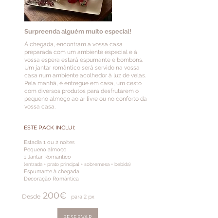
Surpreenda alguém muito especial!
À chegada, encontram a vossa casa
preparada com um ambiente especial e à
vossa espera estará espumante e bombons.
Um jantar romântico será servido na vossa
casa num ambiente acolhedor à luz de velas.
Pela manhã, é entregue em casa, um cesto
com diversos produtos para desfrutarem o
pequeno almoço ao ar livre ou no conforto da
vossa casa.
ESTE PACK INCLUI:
Estadia 1 ou 2 noites
Pequeno almoço
1 Jantar Romântico
(entrada + prato principal + sobremesa + bebida)
Espumante à c
hegada
Decoração Romântica
200
€
Desde
para 2
px
RESERVAR