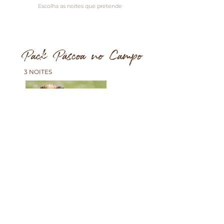
Escolha as noites que pretende
3 NOITES
Já pensou em passar a Páscoa
no campo?
As Casas de Campo do Castro da Cola
oferecem um programa especial para
celebrar a sua Páscoa.
Venha desfrutar desta experiência
inesquecível!