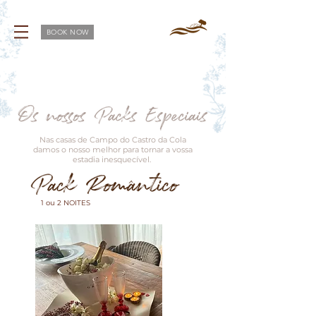
BOOK NOW
N
as casas de Campo do Castro da Cola
damos o nosso melhor para tornar a vossa
estadia inesquecível.
1 ou 2 NOITES